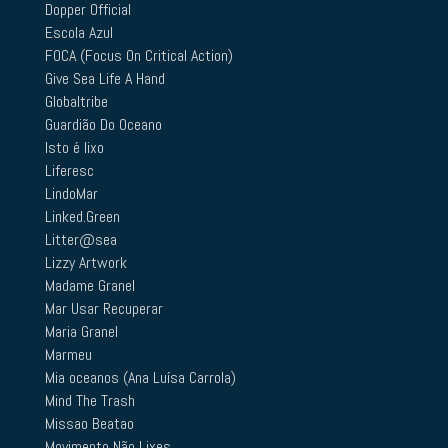
Dopper Official
Escola Azul
FOCA (Focus On Critical Action)
Give Sea Life A Hand
Globaltribe
Guardião Do Oceano
Isto é lixo
Liferesc
LindoMar
Linked.Green
Litter@sea
Lizzy Artwork
Madame Granel
Mar Usar Recuperar
Maria Granel
Marmeu
Mia oceanos (Ana Luísa Carrola)
Mind The Trash
Missao Beatao
Movimento Não Lixes