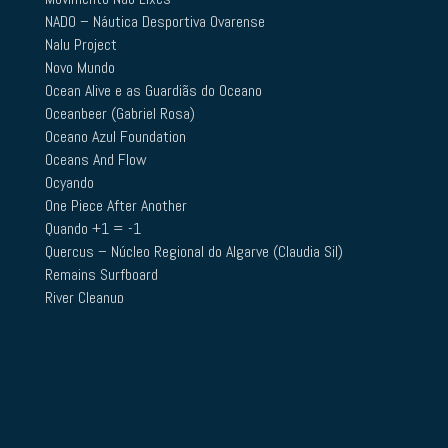
NADO – Náutica Desportiva Ovarense
Nalu Project
Novo Mundo
Ocean Alive e as Guardiãs do Oceano
Oceanbeer (Gabriel Rosa)
Oceano Azul Foundation
Oceans And Flow
Ocyando
One Piece After Another
Quando +1 = -1
Quercus – Núcleo Regional do Algarve (Claudia Sil)
Remains Surfboard
River Cleanup
Rotary Club
Sagres Beach Clean
Sailors for the sea
Sciaena
Sea Groove
Sea Shepherd Portugal